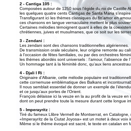
2 - Cantiga 105 :
Composées autour de 1250 sous l’égide du roi de Castille Alf
les quelques quatre cents Cantigas de Santa Maria s’inspirent di
Transfigurant ici les thèmes classiques du fin’amor en amour 
ces chansons en langue vernaculaire mettent le plus souvent e
Certaines mélodies témoignent quant à elles de la coexistence 
chrétiennes, juives et musulmanes, que ce soit sur les terres du
3 - Zendani :
Les zendani sont des chansons traditionnelles algériennes.
De transmission orale séculaire, leur origine remonte au califa
à l'occasion de fêtes familiales, ou par des orchestres féminin
les thèmes abordés sont universels : l’amour, l’absence de l’êtr
Un hommage tant à la féminité donc, qu’aux liens ancestraux u
4 - Djali I Ri :
Originaire d’Albanie, cette mélodie populaire est traditionnelle
cette cornemuse emblématique des Balkans et incontournable 
Il nous semblait essentiel de donner un exemple de l’étendue d
et ce jusqu’aux portes de l’Orient.
François délaisse ici la veuze en la au profit de la veuze en so
dont on peut prendre toute la mesure durant cette longue intr
5 - Imperayritz :
Tiré du fameux Llibre Vermell de Montserrat, en Catalogne, recue
«Imperayritz de la Ciutat Joyosa» est un motet à deux voix inspi
Même si le thème évoqué est sacré, le texte en catalan en fait