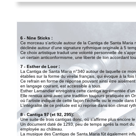
6 - Nine Sticks :
Ce morceau s’articule autour de la Cantiga de Santa Maria n°9 
déclinée autour d’une signature rythmique originale à 5 tem
Ce choix artistique traduit une volonté personnelle de s’approp
un certain anticonformisme, une liberté de ton accordant toute sa
7 - Esther de Loor :
La Cantiga de Santa Maria n°340 autour de laquelle ce morceau es
établies sur la forme du virelai français, qui évoque à la fois la
Ce refrain en forme de réponse pouvant ainsi être aisément repri
en langage courant, est accessible à tous.
Esther Lamandier enregistra cette cantiga agrémentée d’un long p
Elle renoua ainsi avec une tradition toujours pratiquée en Ori
où l’artiste indique de cette façon l’échelle ou le mode dans leq
L’intégralité de ce prélude est ici reprise dans son climat rythm
8 - Cantiga 97 (et 92, 295):
Une suite de trois cantigas donc, où s’affirme plus encore le c
Un document daté de 1293, peu de temps après la mort du roi Al
employée au château.
La musique des Cantigas de Santa Maria fût également influenc